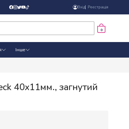
Вхід
Реєстрація
0
я
Інше
ck 40x11мм., загнутий