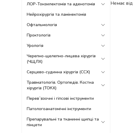
Немає від
ЛОР-Тонзилектомія та аденотомія
Нейрохірургія та ламінектомія
Офтальмологія
Проктологія
Урологія
Черепно-щелепно-лицева хірургія
(ЧЩЛХ)
Серцево-судинна хірургія (ССХ)
Травматологія. Ортопедія. Костна
хірургія (ТОКХ)
Перев`язочні і гіпсові інструменти
Патологоанатомічні інструменти
Препарувальні та тканинні щипці та
пінцети