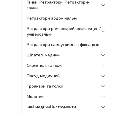
Гачки. Ретрактори. Ретрактори-
гачки.
Ретрактори абдомінальні
Ретрактори рамкові/рейкові/кільцеві/
універсальні
Ретрактори самоутримні з фіксацією
Шпателі медичні
Скальпелі та ножі
Посуд медичний
Троакари та голки
Молотки
Інші медичні інструменти