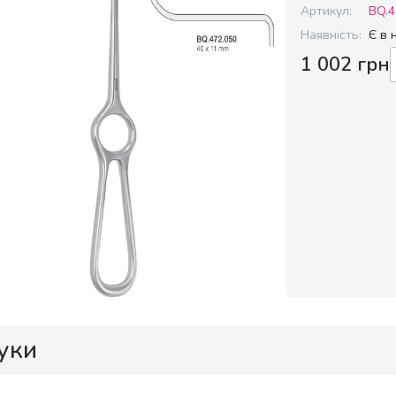
Артикул:
BQ.4
Наявність:
Є в 
1 002 грн
уки