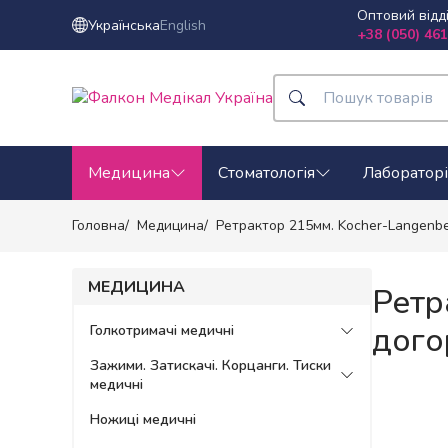
Оптовий відд
Українська
English
+38 (050) 461
Медицина
Стоматологія
Лабораторі
Головна
Медицина
Ретрактор 215мм. Kocher-Langenbe
МЕДИЦИНА
Ретр
дого
Голкотримачі медичні
Зажими. Затискачі. Корцанги. Тиски
медичні
Ножиці медичні