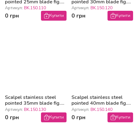
pointed 25mm blade fig.
pointed 30mm blade fig.
11
12
Артикул:
BK.150.110
Артикул:
BK.150.120
0 грн
0 грн
Купити
Купити
Scalpel stainless steel
Scalpel stainless steel
pointed 35mm blade fig.
pointed 40mm blade fig.
13
14
Артикул:
BK.150.130
Артикул:
BK.150.140
0 грн
0 грн
Купити
Купити