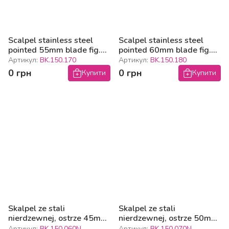
Scalpel stainless steel
Scalpel stainless steel
pointed 55mm blade fig.
pointed 60mm blade fig.
17
18
Артикул:
BK.150.170
Артикул:
BK.150.180
0 грн
0 грн
Купити
Купити
Skalpel ze stali
Skalpel ze stali
nierdzewnej, ostrze 45mm
nierdzewnej, ostrze 50mm
fig.6
fig.7
Артикул:
BK.150.060N
Артикул:
BK.150.070N