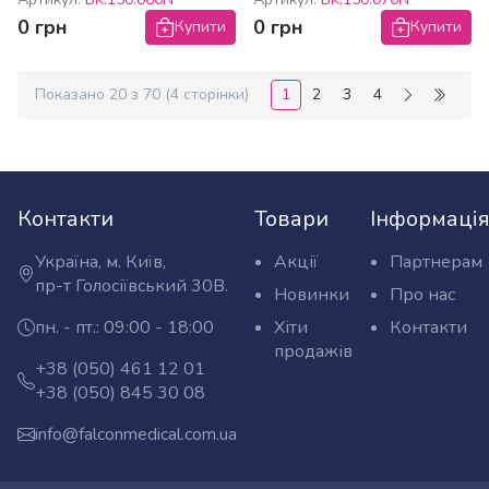
0 грн
0 грн
Купити
Купити
1
2
3
4
Показано
20
з
70
(
4
сторінки)
(поточна)
Контакти
Товари
Інформаці
Україна, м. Київ,
Акції
Партнерам
Адреса:
пр-т Голосіївський 30В.
Новинки
Про нас
пн. - пт.: 09:00 - 18:00
Хіти
Контакти
Графік
продажів
роботи:
Оптовий
+38 (050) 461 12 01
Телефони:
відділ
Роздрібний
+38 (050) 845 30 08
відділ
info@falconmedical.com.ua
E-
mail: