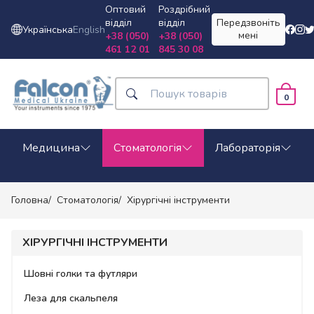
Оптовий
Роздрібний
відділ
відділ
Передзвоніть
Українська
English
мені
+38 (050)
+38 (050)
461 12 01
845 30 08
0
Медицина
Стоматологія
Лабораторія
Головна
Стоматологія
Хірургічні інструменти
ХІРУРГІЧНІ ІНСТРУМЕНТИ
Шовні голки та футляри
Леза для скальпеля