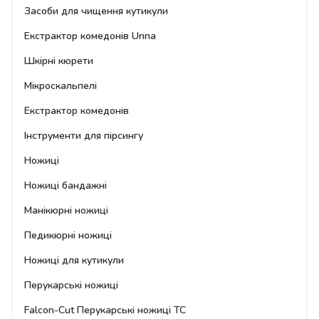
Засоби для чищення кутикули
Екстрактор комедонів Unna
Шкірні кюрети
Мікроскальпелі
Екстрактор комедонів
Інструменти для пірсингу
Ножиці
Ножиці бандажні
Манікюрні ножиці
Педикюрні ножиці
Ножиці для кутикули
Перукарські ножиці
Falcon-Cut Перукарські ножиці TC