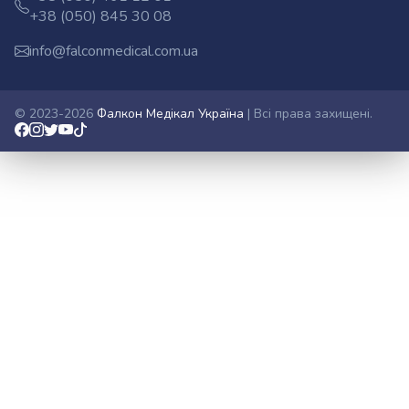
Телефони:
відділ
Роздрібний
+38 (050) 845 30 08
відділ
info@falconmedical.com.ua
E-
mail:
© 2023-2026
Фалкон Медікал Україна
| Всі права захищені.