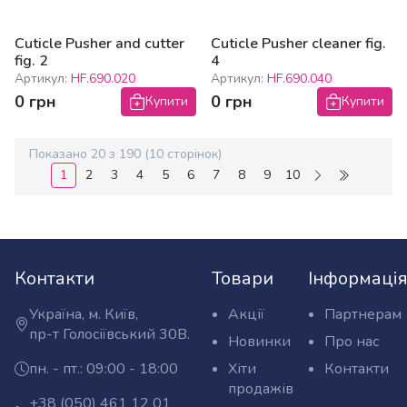
Cuticle Pusher and cutter
Cuticle Pusher cleaner fig.
fig. 2
4
Артикул:
HF.690.020
Артикул:
HF.690.040
0 грн
0 грн
Купити
Купити
Показано
20
з
190
(
10
сторінок)
1
2
3
4
5
6
7
8
9
10
(поточна)
Контакти
Товари
Інформаці
Україна, м. Київ,
Акції
Партнерам
Адреса:
пр-т Голосіївський 30В.
Новинки
Про нас
пн. - пт.: 09:00 - 18:00
Хіти
Контакти
Графік
продажів
роботи:
Оптовий
+38 (050) 461 12 01