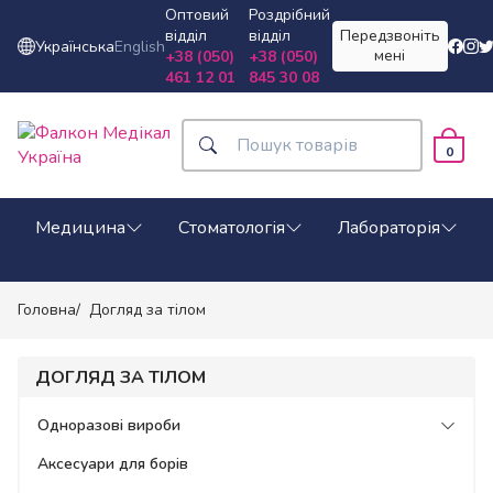
Оптовий
Роздрібний
відділ
відділ
Передзвоніть
Українська
English
мені
+38 (050)
+38 (050)
461 12 01
845 30 08
0
Медицина
Стоматологія
Лабораторія
Головна
Догляд за тілом
ДОГЛЯД ЗА ТІЛОМ
Одноразові вироби
Аксесуари для борів