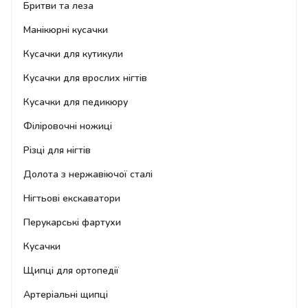
Бритви та леза
Манікюрні кусачки
Кусачки для кутикули
Кусачки для врослих нігтів
Кусачки для педикюру
Філіровочні ножиці
Різці для нігтів
Долота з нержавіючої сталі
Нігтьові екскаватори
Перукарські фартухи
Кусачки
Щипці для ортопедії
Артеріальні щипці