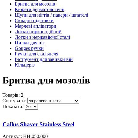
Бритва для мозолів
Кюрети дерматологічні
Щупи для нігтів / пакери / шпателі
Складні підставки
Марлеві аплікатори
Лотки ниркоподібний
Лотки з нержавіючої сталі
Пилки для ніг
Gouges ручки
Ручки для скальпеля
Інструмент для завивки вій
Кільцеріз
Бритва для мозолів
Товарів: 2
Сортувати:
Показати:
Callus Shaver Stainless Steel
Артикул:
HH.050.000