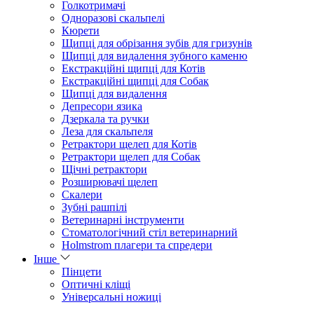
Голкотримачі
Одноразові скальпелі
Кюрети
Щипці для обрізання зубів для гризунів
Щипці для видалення зубного каменю
Екстракційні щипці для Котів
Екстракційні щипці для Собак
Щипці для видалення
Депресори язика
Дзеркала та ручки
Леза для скальпеля
Ретрактори щелеп для Котів
Ретрактори щелеп для Собак
Щічні ретрактори
Розширювачі щелеп
Скалери
Зубні рашпілі
Ветеринарні інструменти
Стоматологічний стіл ветеринарний
Holmstrom плагери та спредери
Інше
Пінцети
Оптичні кліщі
Універсальні ножиці