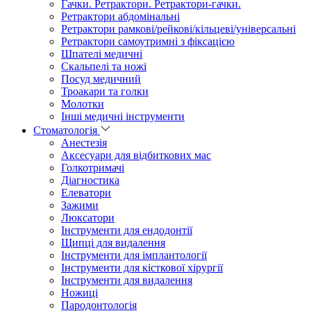
Гачки. Ретрактори. Ретрактори-гачки.
Ретрактори абдомінальні
Ретрактори рамкові/рейкові/кільцеві/універсальні
Ретрактори самоутримні з фіксацією
Шпателі медичні
Скальпелі та ножі
Посуд медичний
Троакари та голки
Молотки
Інші медичні інструменти
Стоматологія
Анестезія
Аксесуари для відбиткових мас
Голкотримачі
Діагностика
Елеватори
Зажими
Люксатори
Інструменти для ендодонтії
Щипці для видалення
Інструменти для імплантології
Інструменти для кісткової хірургії
Інструменти для видалення
Ножиці
Пародонтологія