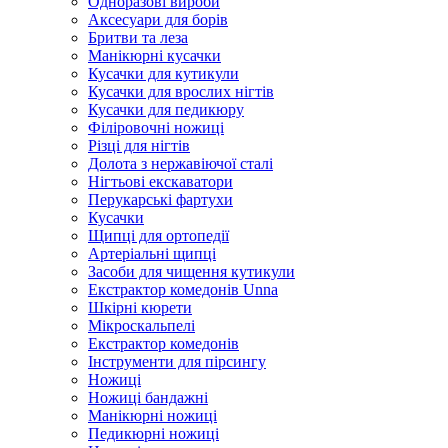
Одноразові вироби
Аксесуари для борів
Бритви та леза
Манікюрні кусачки
Кусачки для кутикули
Кусачки для врослих нігтів
Кусачки для педикюру
Філіровочні ножиці
Різці для нігтів
Долота з нержавіючої сталі
Нігтьові екскаватори
Перукарські фартухи
Кусачки
Щипці для ортопедії
Артеріальні щипці
Засоби для чищення кутикули
Екстрактор комедонів Unna
Шкірні кюрети
Мікроскальпелі
Екстрактор комедонів
Інструменти для пірсингу
Ножиці
Ножиці бандажні
Манікюрні ножиці
Педикюрні ножиці