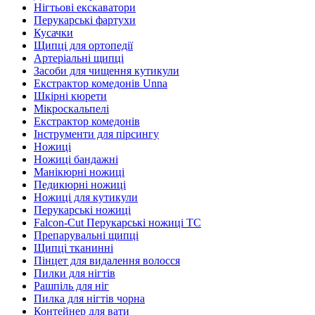
Нігтьові екскаватори
Перукарські фартухи
Кусачки
Щипці для ортопедії
Артеріальні щипці
Засоби для чищення кутикули
Екстрактор комедонів Unna
Шкірні кюрети
Мікроскальпелі
Екстрактор комедонів
Інструменти для пірсингу
Ножиці
Ножиці бандажні
Манікюрні ножиці
Педикюрні ножиці
Ножиці для кутикули
Перукарські ножиці
Falcon-Cut Перукарські ножиці TC
Препарувальні щипці
Щипці тканинні
Пінцет для видалення волосся
Пилки для нігтів
Рашпіль для ніг
Пилка для нігтів чорна
Контейнер для вати