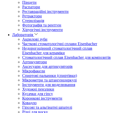
Пінцети
Распатори
Реставраційні інструменти
Ретрактори
Стерилізація
Фотографія та рентген
Хірургічні інструменти
Лабораторія
Акрилові зуби
Часткові стоматологічні сплави Eisenbacher
Недорогоцінний стоматологічний сплав
Eisenbacher для кераміки
Стоматологічний сплав Eisenbacher для композитів
Артикулятори
Аксесуари для артикуляторів
Мікрофакели
Спиртові пальники (спиртівки)
Мікрометри та штангенциркулі
Інструменти для моделювання
Художні пензлики
Кусачки для гіпсу
Коронкові інструменти
Ковадло
Гіпсові та альгінатні шпателі
Різці для воску