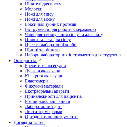
Шпателі для воску
Молотки
Ножі для гіпсу
Ножі для воску
Бокси для зубних протезів
Інструменти для роботи з керамікою
Чаші для замішування гіпсу та альгінату
Пилки та леза для гіпсу
Прес та лабораторні колби
Щипці та пінцети
Набори лабораторних інструментів для студентів
Ортодонтія
Брекети та аксесуари
Дуги та аксесуари
Кільця та аксесуари
Еластомери
Фіксуючі матеріали
Екстраоральні апарати
Приналежності для пацієнтів
Розширювальні гвинти
Лабораторний дріт
Листи термоформи
Ортодонтичні інструменти
Догляд за тілом