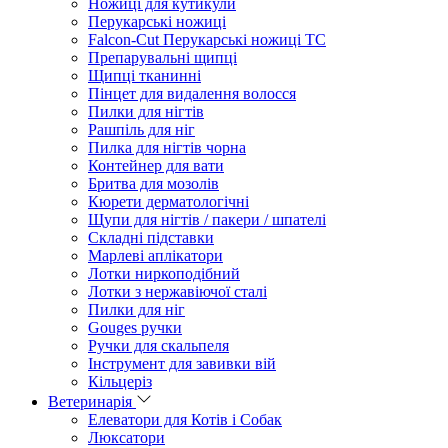
Ножиці для кутикули
Перукарські ножиці
Falcon-Cut Перукарські ножиці TC
Препарувальні щипці
Щипці тканинні
Пінцет для видалення волосся
Пилки для нігтів
Рашпіль для ніг
Пилка для нігтів чорна
Контейнер для вати
Бритва для мозолів
Кюрети дерматологічні
Щупи для нігтів / пакери / шпателі
Складні підставки
Марлеві аплікатори
Лотки ниркоподібний
Лотки з нержавіючої сталі
Пилки для ніг
Gouges ручки
Ручки для скальпеля
Інструмент для завивки вій
Кільцеріз
Ветеринарія
Елеватори для Котів і Собак
Люксатори