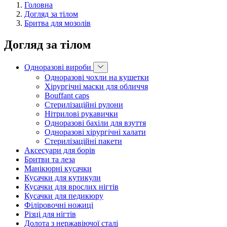
Головна
Догляд за тілом
Бритва для мозолів
Догляд за тілом
Одноразові вироби
Одноразові чохли на кушетки
Хірургічні маски для обличчя
Bouffant caps
Стерилізаційні рулони
Нітрилові рукавички
Одноразові бахіли для взуття
Одноразові хірургічні халати
Стерилізаційні пакети
Аксесуари для борів
Бритви та леза
Манікюрні кусачки
Кусачки для кутикули
Кусачки для врослих нігтів
Кусачки для педикюру
Філіровочні ножиці
Різці для нігтів
Долота з нержавіючої сталі