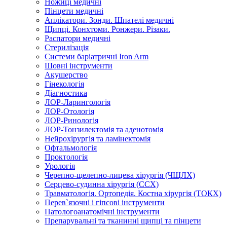
Ножиці медичні
Пінцети медичні
Аплікатори. Зонди. Шпателі медичні
Щипці. Конхтоми. Ронжери. Різаки.
Распатори медичні
Стерилізація
Системи баріатричні Iron Arm
Шовні інструменти
Акушерство
Гінекологія
Діагностика
ЛОР-Ларингологія
ЛОР-Отологія
ЛОР-Ринологія
ЛОР-Тонзилектомія та аденотомія
Нейрохірургія та ламінектомія
Офтальмологія
Проктологія
Урологія
Черепно-щелепно-лицева хірургія (ЧЩЛХ)
Серцево-судинна хірургія (ССХ)
Травматологія. Ортопедія. Костна хірургія (ТОКХ)
Перев`язочні і гіпсові інструменти
Патологоанатомічні інструменти
Препарувальні та тканинні щипці та пінцети