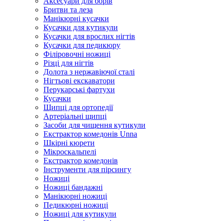
Аксесуари для борів
Бритви та леза
Манікюрні кусачки
Кусачки для кутикули
Кусачки для врослих нігтів
Кусачки для педикюру
Філіровочні ножиці
Різці для нігтів
Долота з нержавіючої сталі
Нігтьові екскаватори
Перукарські фартухи
Кусачки
Щипці для ортопедії
Артеріальні щипці
Засоби для чищення кутикули
Екстрактор комедонів Unna
Шкірні кюрети
Мікроскальпелі
Екстрактор комедонів
Інструменти для пірсингу
Ножиці
Ножиці бандажні
Манікюрні ножиці
Педикюрні ножиці
Ножиці для кутикули