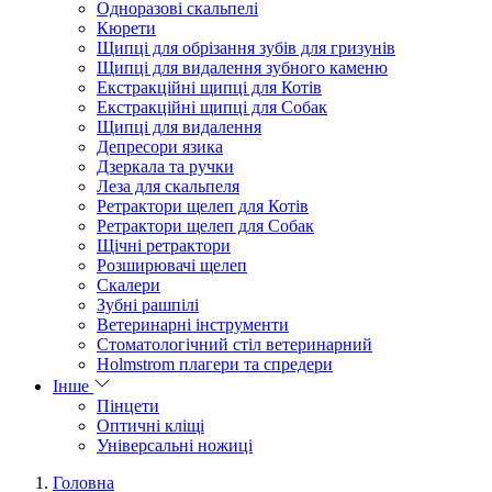
Одноразові скальпелі
Кюрети
Щипці для обрізання зубів для гризунів
Щипці для видалення зубного каменю
Екстракційні щипці для Котів
Екстракційні щипці для Собак
Щипці для видалення
Депресори язика
Дзеркала та ручки
Леза для скальпеля
Ретрактори щелеп для Котів
Ретрактори щелеп для Собак
Щічні ретрактори
Розширювачі щелеп
Скалери
Зубні рашпілі
Ветеринарні інструменти
Стоматологічний стіл ветеринарний
Holmstrom плагери та спредери
Інше
Пінцети
Оптичні кліщі
Універсальні ножиці
Головна