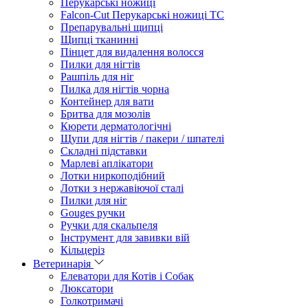
Перукарські ножиці
Falcon-Cut Перукарські ножиці TC
Препарувальні щипці
Щипці тканинні
Пінцет для видалення волосся
Пилки для нігтів
Рашпіль для ніг
Пилка для нігтів чорна
Контейнер для вати
Бритва для мозолів
Кюрети дерматологічні
Щупи для нігтів / пакери / шпателі
Складні підставки
Марлеві аплікатори
Лотки ниркоподібний
Лотки з нержавіючої сталі
Пилки для ніг
Gouges ручки
Ручки для скальпеля
Інструмент для завивки вій
Кільцеріз
Ветеринарія
Елеватори для Котів і Собак
Люксатори
Голкотримачі