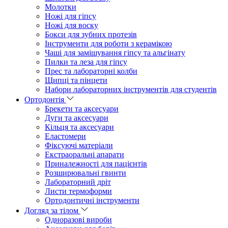
Молотки
Ножі для гіпсу
Ножі для воску
Бокси для зубних протезів
Інструменти для роботи з керамікою
Чаші для замішування гіпсу та альгінату
Пилки та леза для гіпсу
Прес та лабораторні колби
Щипці та пінцети
Набори лабораторних інструментів для студентів
Ортодонтія
Брекети та аксесуари
Дуги та аксесуари
Кільця та аксесуари
Еластомери
Фіксуючі матеріали
Екстраоральні апарати
Приналежності для пацієнтів
Розширювальні гвинти
Лабораторний дріт
Листи термоформи
Ортодонтичні інструменти
Догляд за тілом
Одноразові вироби