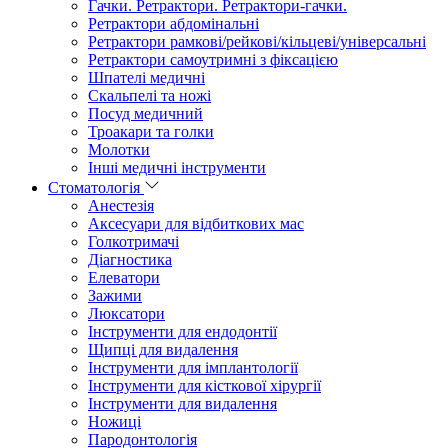
Гачки. Ретрактори. Ретрактори-гачки.
Ретрактори абдомінальні
Ретрактори рамкові/рейкові/кільцеві/універсальні
Ретрактори самоутримні з фіксацією
Шпателі медичні
Скальпелі та ножі
Посуд медичний
Троакари та голки
Молотки
Інші медичні інструменти
Стоматологія
Анестезія
Аксесуари для відбиткових мас
Голкотримачі
Діагностика
Елеватори
Зажими
Люксатори
Інструменти для ендодонтії
Щипці для видалення
Інструменти для імплантології
Інструменти для кісткової хірургії
Інструменти для видалення
Ножиці
Пародонтологія