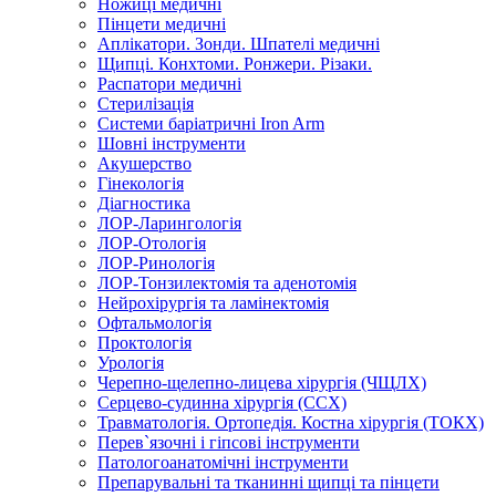
Ножиці медичні
Пінцети медичні
Аплікатори. Зонди. Шпателі медичні
Щипці. Конхтоми. Ронжери. Різаки.
Распатори медичні
Стерилізація
Системи баріатричні Iron Arm
Шовні інструменти
Акушерство
Гінекологія
Діагностика
ЛОР-Ларингологія
ЛОР-Отологія
ЛОР-Ринологія
ЛОР-Тонзилектомія та аденотомія
Нейрохірургія та ламінектомія
Офтальмологія
Проктологія
Урологія
Черепно-щелепно-лицева хірургія (ЧЩЛХ)
Серцево-судинна хірургія (ССХ)
Травматологія. Ортопедія. Костна хірургія (ТОКХ)
Перев`язочні і гіпсові інструменти
Патологоанатомічні інструменти
Препарувальні та тканинні щипці та пінцети