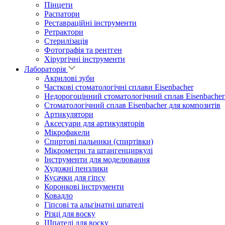
Пінцети
Распатори
Реставраційні інструменти
Ретрактори
Стерилізація
Фотографія та рентген
Хірургічні інструменти
Лабораторія
Акрилові зуби
Часткові стоматологічні сплави Eisenbacher
Недорогоцінний стоматологічний сплав Eisenbacher
Стоматологічний сплав Eisenbacher для композитів
Артикулятори
Аксесуари для артикуляторів
Мікрофакели
Спиртові пальники (спиртівки)
Мікрометри та штангенциркулі
Інструменти для моделювання
Художні пензлики
Кусачки для гіпсу
Коронкові інструменти
Ковадло
Гіпсові та альгінатні шпателі
Різці для воску
Шпателі для воску