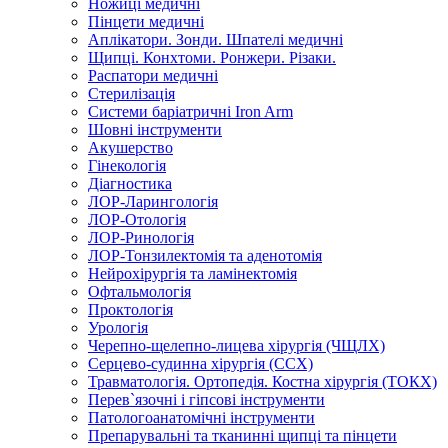
Ножиці медичні
Пінцети медичні
Аплікатори. Зонди. Шпателі медичні
Щипці. Конхтоми. Ронжери. Різаки.
Распатори медичні
Стерилізація
Системи баріатричні Iron Arm
Шовні інструменти
Акушерство
Гінекологія
Діагностика
ЛОР-Ларингологія
ЛОР-Отологія
ЛОР-Ринологія
ЛОР-Тонзилектомія та аденотомія
Нейрохірургія та ламінектомія
Офтальмологія
Проктологія
Урологія
Черепно-щелепно-лицева хірургія (ЧЩЛХ)
Серцево-судинна хірургія (ССХ)
Травматологія. Ортопедія. Костна хірургія (ТОКХ)
Перев`язочні і гіпсові інструменти
Патологоанатомічні інструменти
Препарувальні та тканинні щипці та пінцети