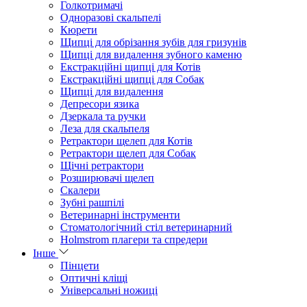
Голкотримачі
Одноразові скальпелі
Кюрети
Щипці для обрізання зубів для гризунів
Щипці для видалення зубного каменю
Екстракційні щипці для Котів
Екстракційні щипці для Собак
Щипці для видалення
Депресори язика
Дзеркала та ручки
Леза для скальпеля
Ретрактори щелеп для Котів
Ретрактори щелеп для Собак
Щічні ретрактори
Розширювачі щелеп
Скалери
Зубні рашпілі
Ветеринарні інструменти
Стоматологічний стіл ветеринарний
Holmstrom плагери та спредери
Інше
Пінцети
Оптичні кліщі
Універсальні ножиці