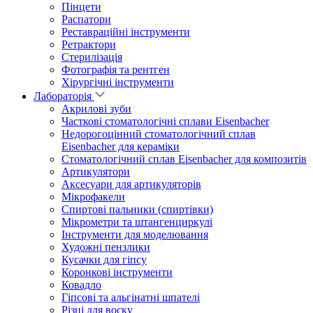
Пінцети
Распатори
Реставраційні інструменти
Ретрактори
Стерилізація
Фотографія та рентген
Хірургічні інструменти
Лабораторія
Акрилові зуби
Часткові стоматологічні сплави Eisenbacher
Недорогоцінний стоматологічний сплав
Eisenbacher для кераміки
Стоматологічний сплав Eisenbacher для композитів
Артикулятори
Аксесуари для артикуляторів
Мікрофакели
Спиртові пальники (спиртівки)
Мікрометри та штангенциркулі
Інструменти для моделювання
Художні пензлики
Кусачки для гіпсу
Коронкові інструменти
Ковадло
Гіпсові та альгінатні шпателі
Різці для воску