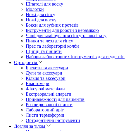
Шпателі для воску
Молотки
Ножі для гіпсу
Ножі для воску
Бокси для зубних протезів
Інструменти для роботи з керамікою
Чаші для замішування гіпсу та альгінату
Пилки та леза для гіпсу
Прес та лабораторні колби
Щипці та пінцети
Набори лабораторних інструментів для студентів
Ортодонтія
Брекети та аксесуари
Дуги та аксесуари
Кільця та аксесуари
Еластомери
Фіксуючі матеріали
Екстраоральні апарати
Приналежності для пацієнтів
Розширювальні гвинти
Лабораторний дріт
Листи термоформи
Ортодонтичні інструменти
Догляд за тілом