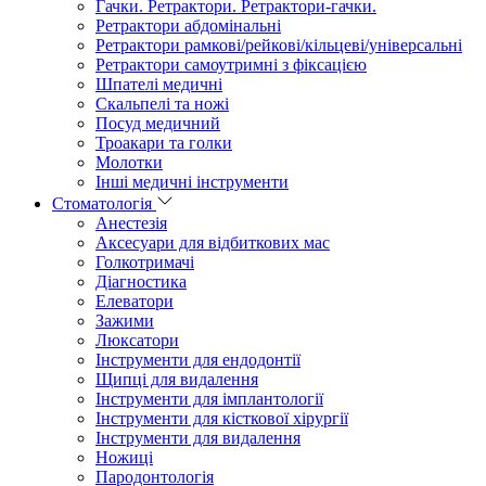
Гачки. Ретрактори. Ретрактори-гачки.
Ретрактори абдомінальні
Ретрактори рамкові/рейкові/кільцеві/універсальні
Ретрактори самоутримні з фіксацією
Шпателі медичні
Скальпелі та ножі
Посуд медичний
Троакари та голки
Молотки
Інші медичні інструменти
Стоматологія
Анестезія
Аксесуари для відбиткових мас
Голкотримачі
Діагностика
Елеватори
Зажими
Люксатори
Інструменти для ендодонтії
Щипці для видалення
Інструменти для імплантології
Інструменти для кісткової хірургії
Інструменти для видалення
Ножиці
Пародонтологія