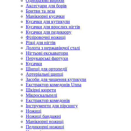
Одноразові вироби
Аксесуари для борів
Бритви та леза
Манікюрні кусачки
Кусачки для кутикули
Кусачки для врослих нігтів
Кусачки для педикюру
Філіровочні ножиці
Різці для нігтів
Долота з нержавіючої сталі
Нігтьові екскаватори
Перукарські фартухи
Кусачки
Щипці для ортопедії
Артеріальні щипці
Засоби для чищення кутикули
Екстрактор комедонів Unna
Шкірні кюрети
Мікроскальпелі
Екстрактор комедонів
Інструменти для пірсингу
Ножиці
Ножиці бандажні
Манікюрні ножиці
Педикюрні ножиці