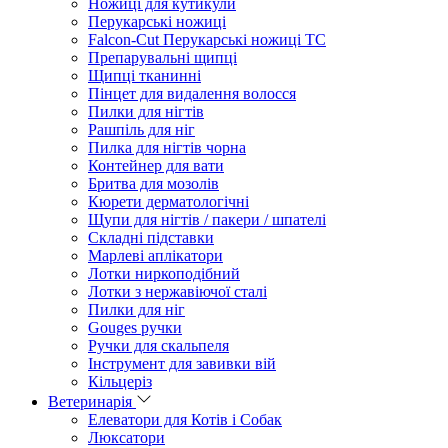
Ножиці для кутикули
Перукарські ножиці
Falcon-Cut Перукарські ножиці TC
Препарувальні щипці
Щипці тканинні
Пінцет для видалення волосся
Пилки для нігтів
Рашпіль для ніг
Пилка для нігтів чорна
Контейнер для вати
Бритва для мозолів
Кюрети дерматологічні
Щупи для нігтів / пакери / шпателі
Складні підставки
Марлеві аплікатори
Лотки ниркоподібний
Лотки з нержавіючої сталі
Пилки для ніг
Gouges ручки
Ручки для скальпеля
Інструмент для завивки вій
Кільцеріз
Ветеринарія
Елеватори для Котів і Собак
Люксатори