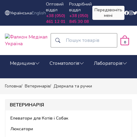
Оптовий
Роздрібний
відділ
відділ
Передзвоніть
Українська
English
мені
+38 (050)
+38 (050)
461 12 01
845 30 08
0
Медицина
Стоматологія
Лабораторія
Головна
Ветеринарія
Дзеркала та ручки
ВЕТЕРИНАРІЯ
Елеватори для Котів і Собак
Люксатори