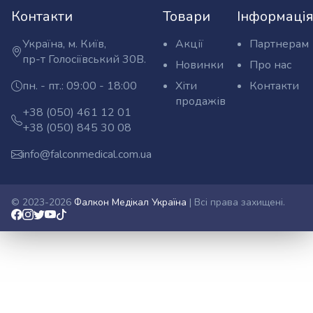
Контакти
Товари
Інформаці
Україна, м. Київ,
Акції
Партнерам
Адреса:
пр-т Голосіївський 30В.
Новинки
Про нас
пн. - пт.: 09:00 - 18:00
Хіти
Контакти
Графік
продажів
роботи:
Оптовий
+38 (050) 461 12 01
Телефони:
відділ
Роздрібний
+38 (050) 845 30 08
відділ
info@falconmedical.com.ua
E-
mail:
© 2023-2026
Фалкон Медікал Україна
| Всі права захищені.