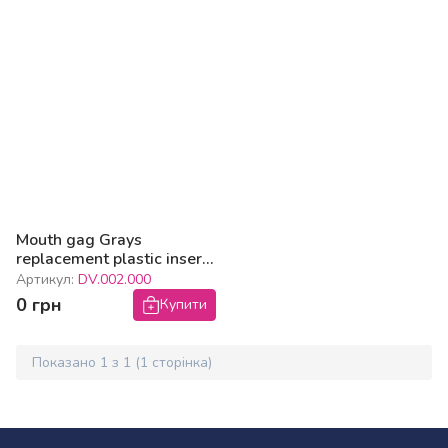
Mouth gag Grays
replacement plastic inserts
(Pack of 12 pieces)
Артикул:
DV.002.000
0 грн
Купити
Показано
1
з
1
(
1
сторінка)