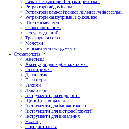
Гачки. Ретрактори. Ретрактори-гачки.
Ретрактори абдомінальні
Ретрактори рамкові/рейкові/кільцеві/універсальні
Ретрактори самоутримні з фіксацією
Шпателі медичні
Скальпелі та ножі
Посуд медичний
Троакари та голки
Молотки
Інші медичні інструменти
Стоматологія
Анестезія
Аксесуари для відбиткових мас
Голкотримачі
Діагностика
Елеватори
Зажими
Люксатори
Інструменти для ендодонтії
Щипці для видалення
Інструменти для імплантології
Інструменти для кісткової хірургії
Інструменти для видалення
Ножиці
Пародонтологія