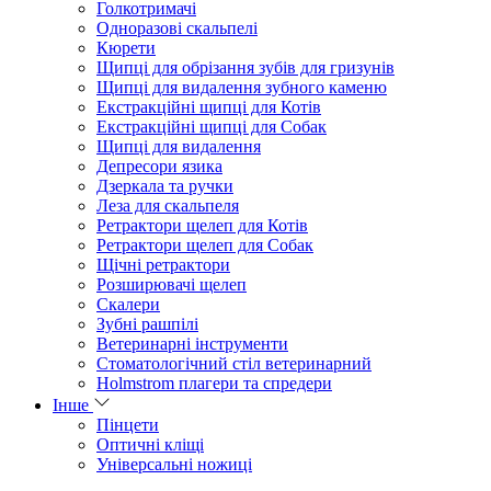
Голкотримачі
Одноразові скальпелі
Кюрети
Щипці для обрізання зубів для гризунів
Щипці для видалення зубного каменю
Екстракційні щипці для Котів
Екстракційні щипці для Собак
Щипці для видалення
Депресори язика
Дзеркала та ручки
Леза для скальпеля
Ретрактори щелеп для Котів
Ретрактори щелеп для Собак
Щічні ретрактори
Розширювачі щелеп
Скалери
Зубні рашпілі
Ветеринарні інструменти
Стоматологічний стіл ветеринарний
Holmstrom плагери та спредери
Інше
Пінцети
Оптичні кліщі
Універсальні ножиці