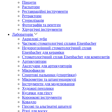
Пінцети
Распатори
Реставраційні інструменти
Ретрактори
Стерилізація
Фотографія та рентген
Хірургічні інструменти
Лабораторія
Акрилові зуби
Часткові стоматологічні сплави Eisenbacher
Недорогоцінний стоматологічний сплав
Eisenbacher для кераміки
Стоматологічний сплав Eisenbacher для композитів
Артикулятори
Аксесуари для артикуляторів
Мікрофакели
Спиртові пальники (спиртівки)
Мікрометри та штангенциркулі
Інструменти для моделювання
Художні пензлики
Кусачки для гіпсу
Коронкові інструменти
Ковадло
Гіпсові та альгінатні шпателі
Різці для воску