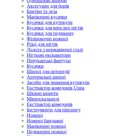
Одноразові вироби
Аксесуари для борів
Бритви та леза
Манікюрні кусачки
Кусачки для кутикули
Кусачки для врослих нігтів
Кусачки для педикюру
Філіровочні ножиці
Різці для нігтів
Долота з нержавіючої сталі
Нігтьові екскаватори
Перукарські фартухи
Кусачки
Щипці для ортопедії
Артеріальні щипці
Засоби для чищення кутикули
Екстрактор комедонів Unna
Шкірні кюрети
Мікроскальпелі
Екстрактор комедонів
Інструменти для пірсингу
Ножиці
Ножиці бандажні
Манікюрні ножиці
Педикюрні ножиці