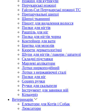
Ножиці для кутикули
Перукарські ножиці
Falcon-Cut Перукарські ножиці TC
Препарувальні щипці
Щипці тканинні
Пінцет для видалення волосся
Пилки для нігтів
Рашпіль для ніг
Пилка для нігтів чорна
Контейнер для вати
Бритва для мозолів
Кюрети дерматологічні
Щупи для нігтів / пакери / шпателі
Складні підставки
Марлеві аплікатори
Лотки ниркоподібний
Лотки з нержавіючої сталі
Пилки для ніг
Gouges ручки
Ручки для скальпеля
Інструмент для завивки вій
Кільцеріз
Ветеринарія
Елеватори для Котів і Собак
Люксатори