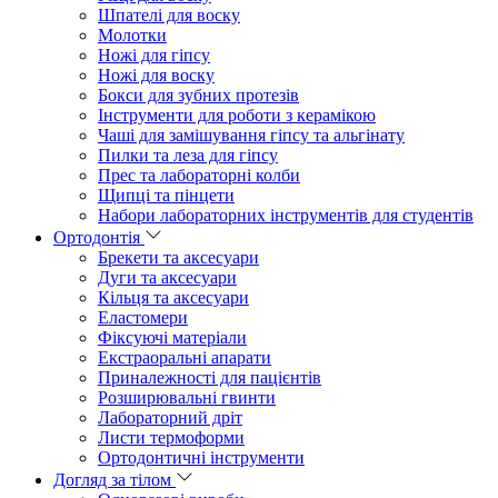
Шпателі для воску
Молотки
Ножі для гіпсу
Ножі для воску
Бокси для зубних протезів
Інструменти для роботи з керамікою
Чаші для замішування гіпсу та альгінату
Пилки та леза для гіпсу
Прес та лабораторні колби
Щипці та пінцети
Набори лабораторних інструментів для студентів
Ортодонтія
Брекети та аксесуари
Дуги та аксесуари
Кільця та аксесуари
Еластомери
Фіксуючі матеріали
Екстраоральні апарати
Приналежності для пацієнтів
Розширювальні гвинти
Лабораторний дріт
Листи термоформи
Ортодонтичні інструменти
Догляд за тілом