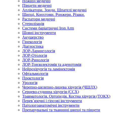
Ножиці медичні
Пінцети медичні
Аплікатори. Зонди. Шпателі медичні
Щипці. Конхтоми. Ронжери. Різаки.
Распатори медичні
Стерилізація
Системи баріатричні Iron Arm
Шовні інструменти
Акушерство
Гінекологія
Діагностика
ЛОР-Ларингологія
ЛОР-Отологія
ЛОР-Ринологія
ЛОР-Тонзилектомія та аденотомія
Нейрохірургія та ламінектомія
Офтальмологія
Проктологія
Урологія
Черепно-щелепно-лицева хірургія (ЧЩЛХ)
Серцево-судинна хірургія (ССХ)
Травматологія. Ортопедія. Костна хірургія (ТОКХ)
Перев`язочні і гіпсові інструменти
Патологоанатомічні інструменти
Препарувальні та тканинні щипці та пінцети