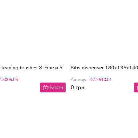
cleaning brushes X-Fine ø 5
Bibs dispenser 180x135x1
Z.5005.05
Артикул:
DZ.2510.01
0 грн
Купити