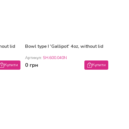
hout lid
Bowl type I 'Gallipot' 4oz, without lid
Артикул:
SH.600.040N
0 грн
Купити
Купити