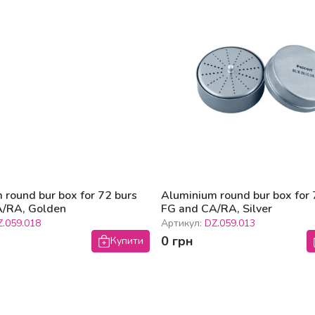
 round bur box for 72 burs
Aluminium round bur box for 
A/RA, Golden
FG and CA/RA, Silver
Z.059.018
Артикул:
DZ.059.013
0 грн
Купити