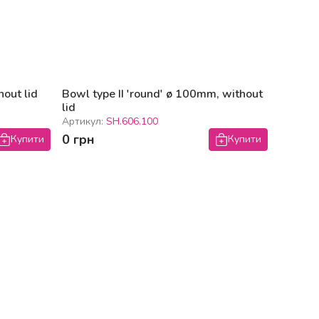
hout lid
Bowl type II 'round' ø 100mm, without
lid
Артикул:
SH.606.100
0 грн
Купити
Купити