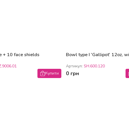
e + 10 face shields
Bowl type I 'Gallipot' 12oz, wi
Z.9006.01
Артикул:
SH.600.120
0 грн
Купити