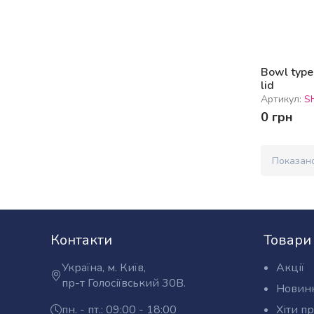
Bowl type
lid
Артикул:
S
0 грн
Показан
Контакти
Товари
Україна, м. Київ,
Акції
Адреса:
пр-т Голосіївський 30В.
Новин
пн. - пт.: 09:00 - 18:00
Хіти п