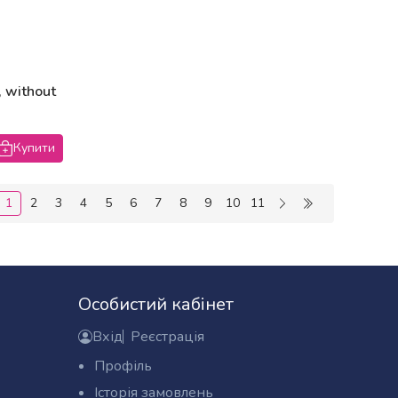
, without
Купити
1
2
3
4
5
6
7
8
9
10
11
(поточна)
Особистий кабінет
Вхід
Реєстрація
Профіль
Історія замовлень