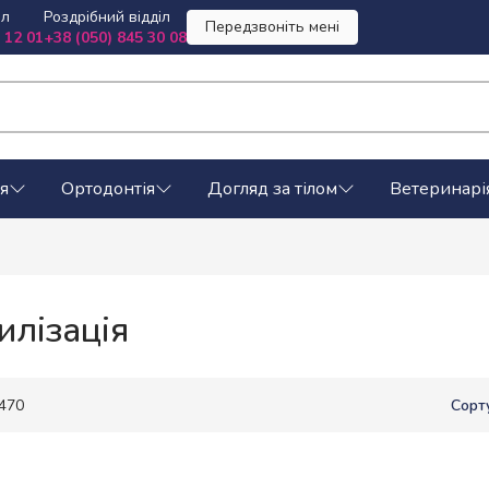
іл
Роздрібний відділ
Передзвоніть мені
 12 01
+38 (050) 845 30 08
я
Ортодонтія
Догляд за тілом
Ветеринарі
илізація
 470
Сорт