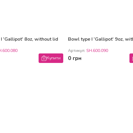
I 'Gallipot' 8oz, without lid
Bowl type I 'Gallipot' 9oz, wit
H.600.080
Артикул:
SH.600.090
0 грн
Купити