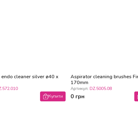
endo cleaner silver ø40 x
Aspirator cleaning brushes Fi
170mm
Z.572.010
Артикул:
DZ.5005.08
0 грн
Купити