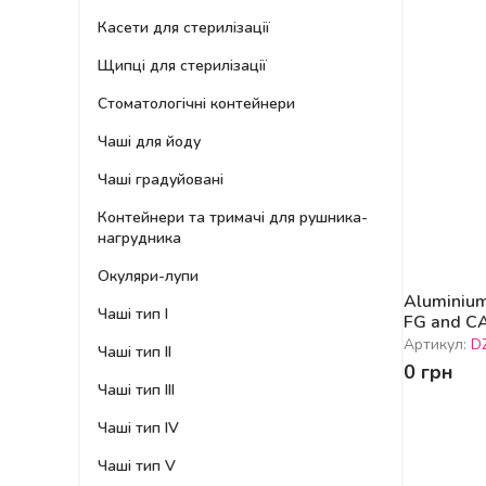
Касети для стерилізації
Щипці для стерилізації
Стоматологічні контейнери
Чаші для йоду
Чаші градуйовані
Контейнери та тримачі для рушника-
нагрудника
Окуляри-лупи
Aluminium
Чаші тип I
FG and C
Артикул:
D
Чаші тип II
0 грн
Чаші тип III
Чаші тип IV
Чаші тип V