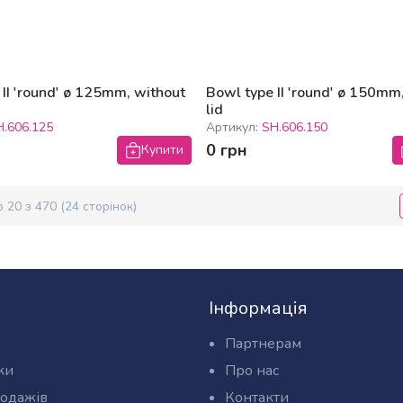
 II 'round' ø 125mm, without
Bowl type II 'round' ø 150mm
lid
H.606.125
Артикул:
SH.606.150
0 грн
Купити
о
20
з
470
(
24
сторінок)
Інформація
Партнерам
ки
Про нас
родажів
Контакти