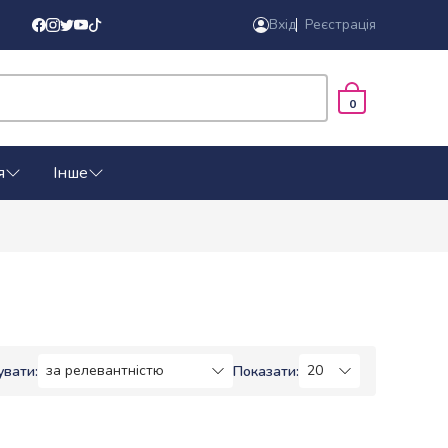
Вхід
Реєстрація
0
я
Інше
увати:
Показати: