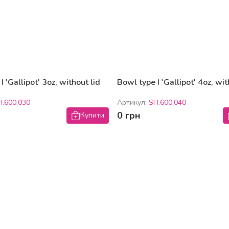
I 'Gallipot' 3oz, without lid
Bowl type I 'Gallipot' 4oz, wit
H.600.030
Артикул:
SH.600.040
0 грн
Купити