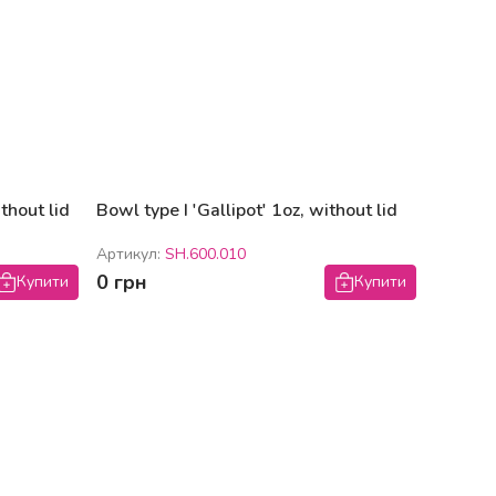
thout lid
Bowl type I 'Gallipot' 1oz, without lid
Артикул:
SH.600.010
0 грн
Купити
Купити