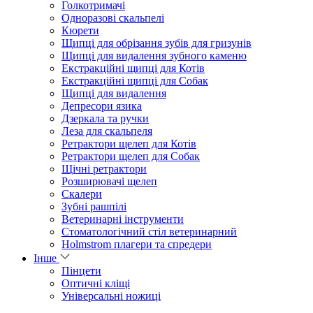
Голкотримачі
Одноразові скальпелі
Кюрети
Щипці для обрізання зубів для гризунів
Щипці для видалення зубного каменю
Екстракційні щипці для Котів
Екстракційні щипці для Собак
Щипці для видалення
Депресори язика
Дзеркала та ручки
Леза для скальпеля
Ретрактори щелеп для Котів
Ретрактори щелеп для Собак
Щічні ретрактори
Розширювачі щелеп
Скалери
Зубні рашпілі
Ветеринарні інструменти
Стоматологічний стіл ветеринарний
Holmstrom плагери та спредери
Інше
Пінцети
Оптичні кліщі
Універсальні ножиці