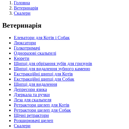
Головна
Ветеринарія
Скалери
Ветеринарія
Елеватори для Котів і Собак
Люксатори
Голкотримачі
Одноразові скальпелі
Кюрети
Щипці для обрізання зубів для гризунів
Щипці для видалення зубного каменю
Екстракційні щипці для Котів
Екстракційні щипці для Собак
Щипці для видалення
Депресори язика
Дзеркала та ручки
Леза для скальпеля
Ретрактори щелеп для Котів
Ретрактори щелеп для Собак
Щічні ретрактори
Розширювачі щелеп
Скалери