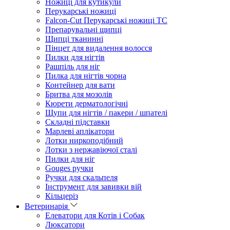
Ножиці для кутикули
Перукарські ножиці
Falcon-Cut Перукарські ножиці TC
Препарувальні щипці
Щипці тканинні
Пінцет для видалення волосся
Пилки для нігтів
Рашпіль для ніг
Пилка для нігтів чорна
Контейнер для вати
Бритва для мозолів
Кюрети дерматологічні
Щупи для нігтів / пакери / шпателі
Складні підставки
Марлеві аплікатори
Лотки ниркоподібний
Лотки з нержавіючої сталі
Пилки для ніг
Gouges ручки
Ручки для скальпеля
Інструмент для завивки вій
Кільцеріз
Ветеринарія
Елеватори для Котів і Собак
Люксатори