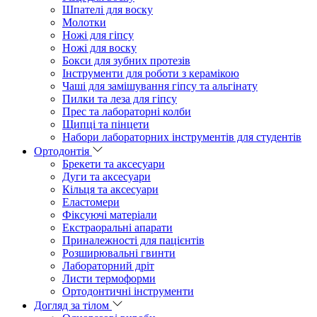
Шпателі для воску
Молотки
Ножі для гіпсу
Ножі для воску
Бокси для зубних протезів
Інструменти для роботи з керамікою
Чаші для замішування гіпсу та альгінату
Пилки та леза для гіпсу
Прес та лабораторні колби
Щипці та пінцети
Набори лабораторних інструментів для студентів
Ортодонтія
Брекети та аксесуари
Дуги та аксесуари
Кільця та аксесуари
Еластомери
Фіксуючі матеріали
Екстраоральні апарати
Приналежності для пацієнтів
Розширювальні гвинти
Лабораторний дріт
Листи термоформи
Ортодонтичні інструменти
Догляд за тілом