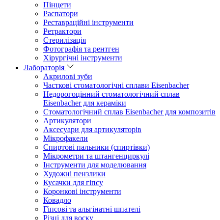
Пінцети
Распатори
Реставраційні інструменти
Ретрактори
Стерилізація
Фотографія та рентген
Хірургічні інструменти
Лабораторія
Акрилові зуби
Часткові стоматологічні сплави Eisenbacher
Недорогоцінний стоматологічний сплав
Eisenbacher для кераміки
Стоматологічний сплав Eisenbacher для композитів
Артикулятори
Аксесуари для артикуляторів
Мікрофакели
Спиртові пальники (спиртівки)
Мікрометри та штангенциркулі
Інструменти для моделювання
Художні пензлики
Кусачки для гіпсу
Коронкові інструменти
Ковадло
Гіпсові та альгінатні шпателі
Різці для воску