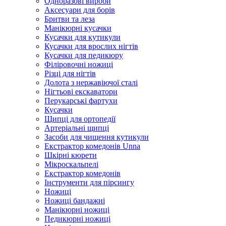
Одноразові вироби
Аксесуари для борів
Бритви та леза
Манікюрні кусачки
Кусачки для кутикули
Кусачки для врослих нігтів
Кусачки для педикюру
Філіровочні ножиці
Різці для нігтів
Долота з нержавіючої сталі
Нігтьові екскаватори
Перукарські фартухи
Кусачки
Щипці для ортопедії
Артеріальні щипці
Засоби для чищення кутикули
Екстрактор комедонів Unna
Шкірні кюрети
Мікроскальпелі
Екстрактор комедонів
Інструменти для пірсингу
Ножиці
Ножиці бандажні
Манікюрні ножиці
Педикюрні ножиці