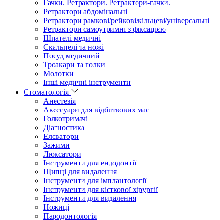
Гачки. Ретрактори. Ретрактори-гачки.
Ретрактори абдомінальні
Ретрактори рамкові/рейкові/кільцеві/універсальні
Ретрактори самоутримні з фіксацією
Шпателі медичні
Скальпелі та ножі
Посуд медичний
Троакари та голки
Молотки
Інші медичні інструменти
Стоматологія
Анестезія
Аксесуари для відбиткових мас
Голкотримачі
Діагностика
Елеватори
Зажими
Люксатори
Інструменти для ендодонтії
Щипці для видалення
Інструменти для імплантології
Інструменти для кісткової хірургії
Інструменти для видалення
Ножиці
Пародонтологія