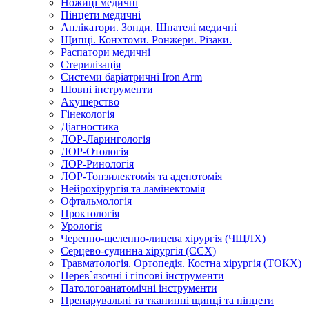
Ножиці медичні
Пінцети медичні
Аплікатори. Зонди. Шпателі медичні
Щипці. Конхтоми. Ронжери. Різаки.
Распатори медичні
Стерилізація
Системи баріатричні Iron Arm
Шовні інструменти
Акушерство
Гінекологія
Діагностика
ЛОР-Ларингологія
ЛОР-Отологія
ЛОР-Ринологія
ЛОР-Тонзилектомія та аденотомія
Нейрохірургія та ламінектомія
Офтальмологія
Проктологія
Урологія
Черепно-щелепно-лицева хірургія (ЧЩЛХ)
Серцево-судинна хірургія (ССХ)
Травматологія. Ортопедія. Костна хірургія (ТОКХ)
Перев`язочні і гіпсові інструменти
Патологоанатомічні інструменти
Препарувальні та тканинні щипці та пінцети