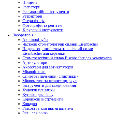
Пінцети
Распатори
Реставраційні інструменти
Ретрактори
Стерилізація
Фотографія та рентген
Хірургічні інструменти
Лабораторія
Акрилові зуби
Часткові стоматологічні сплави Eisenbacher
Недорогоцінний стоматологічний сплав
Eisenbacher для кераміки
Стоматологічний сплав Eisenbacher для композитів
Артикулятори
Аксесуари для артикуляторів
Мікрофакели
Спиртові пальники (спиртівки)
Мікрометри та штангенциркулі
Інструменти для моделювання
Художні пензлики
Кусачки для гіпсу
Коронкові інструменти
Ковадло
Гіпсові та альгінатні шпателі
Різці для воску