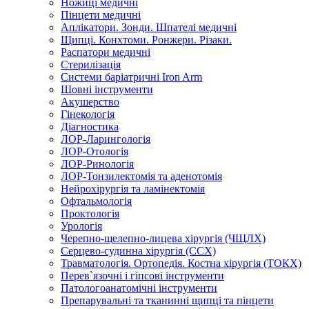
Ножиці медичні
Пінцети медичні
Аплікатори. Зонди. Шпателі медичні
Щипці. Конхтоми. Ронжери. Різаки.
Распатори медичні
Стерилізація
Системи баріатричні Iron Arm
Шовні інструменти
Акушерство
Гінекологія
Діагностика
ЛОР-Ларингологія
ЛОР-Отологія
ЛОР-Ринологія
ЛОР-Тонзилектомія та аденотомія
Нейрохірургія та ламінектомія
Офтальмологія
Проктологія
Урологія
Черепно-щелепно-лицева хірургія (ЧЩЛХ)
Серцево-судинна хірургія (ССХ)
Травматологія. Ортопедія. Костна хірургія (ТОКХ)
Перев`язочні і гіпсові інструменти
Патологоанатомічні інструменти
Препарувальні та тканинні щипці та пінцети