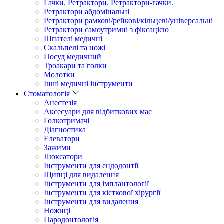
Гачки. Ретрактори. Ретрактори-гачки.
Ретрактори абдомінальні
Ретрактори рамкові/рейкові/кільцеві/універсальні
Ретрактори самоутримні з фіксацією
Шпателі медичні
Скальпелі та ножі
Посуд медичний
Троакари та голки
Молотки
Інші медичні інструменти
Стоматологія
Анестезія
Аксесуари для відбиткових мас
Голкотримачі
Діагностика
Елеватори
Зажими
Люксатори
Інструменти для ендодонтії
Щипці для видалення
Інструменти для імплантології
Інструменти для кісткової хірургії
Інструменти для видалення
Ножиці
Пародонтологія