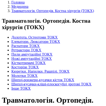
Головна
Медицина
Травматологія. Ортопедія. Костна хірургія (ТОКХ)
Травматологія. Ортопедія. Костна
хірургія (ТОКХ)
Долотота. Остеотоми ТОКХ
Елеватори. Люксатори ТОКХ
Распатори ТОКХ
Ретрактори ТОКХ
Пили ампутаційні ТОКХ
Ножі ампутаційні ТОКХ
Кісткотримачі ТОКХ
Косторізи ТОКХ
Кюретки. Напилки. Рашпілі. ТОКХ
Молотки ТОКХ
Щипці-ронжери-кусачки кісток ТОКХ
Щипці-кусачки-кліщі-плоскогубці дротові ТОКХ
Інше ТОКХ
Травматологія. Ортопедія.