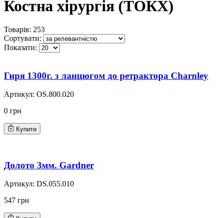
Костна хірургія (ТОКХ)
Товарів: 253
Сортувати:
Показати:
Гиря 1300г. з ланцюгом до ретрактора Charnley
Артикул:
OS.800.020
0 грн
Купити
Долото 3мм. Gardner
Артикул:
DS.055.010
547 грн