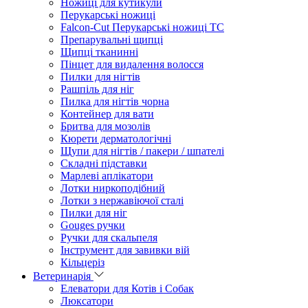
Ножиці для кутикули
Перукарські ножиці
Falcon-Cut Перукарські ножиці TC
Препарувальні щипці
Щипці тканинні
Пінцет для видалення волосся
Пилки для нігтів
Рашпіль для ніг
Пилка для нігтів чорна
Контейнер для вати
Бритва для мозолів
Кюрети дерматологічні
Щупи для нігтів / пакери / шпателі
Складні підставки
Марлеві аплікатори
Лотки ниркоподібний
Лотки з нержавіючої сталі
Пилки для ніг
Gouges ручки
Ручки для скальпеля
Інструмент для завивки вій
Кільцеріз
Ветеринарія
Елеватори для Котів і Собак
Люксатори