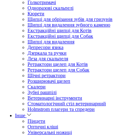
Голкотримачі
Одноразові скальпелі
Кюрети
Щипці для обрізання зубів для гризунів
Щипці для видалення зубного каменю
Екстракційні щипці для Котів
Екстракційні щипці для Собак
Щипці для видалення
Депресори язика
Дзеркала та ручки
Леза для скальпеля
Ретрактори щелеп для Котів
Ретрактори щелеп для Собак
Щічні ретрактори
Розширювачі щелеп
Скалери
Зубні рашпілі
Ветеринарні інструменти
Стоматологічний стіл ветеринарний
Holmstrom плагери та спредери
Інше
Пінцети
Оптичні кліщі
Універсальні ножиці