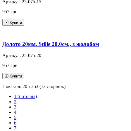
Артикул:
25-075-15
957 грн
Купити
Долото 20мм. Stille 20.0см., з жолобом
Артикул:
25-075-20
957 грн
Купити
Показано
20
з
253
(
13
сторінок)
1
(поточна)
2
3
4
5
6
7