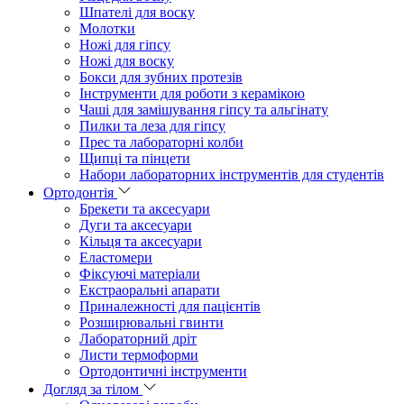
Шпателі для воску
Молотки
Ножі для гіпсу
Ножі для воску
Бокси для зубних протезів
Інструменти для роботи з керамікою
Чаші для замішування гіпсу та альгінату
Пилки та леза для гіпсу
Прес та лабораторні колби
Щипці та пінцети
Набори лабораторних інструментів для студентів
Ортодонтія
Брекети та аксесуари
Дуги та аксесуари
Кільця та аксесуари
Еластомери
Фіксуючі матеріали
Екстраоральні апарати
Приналежності для пацієнтів
Розширювальні гвинти
Лабораторний дріт
Листи термоформи
Ортодонтичні інструменти
Догляд за тілом