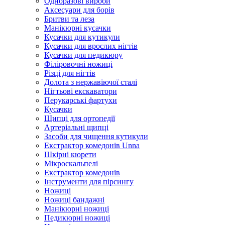
Одноразові вироби
Аксесуари для борів
Бритви та леза
Манікюрні кусачки
Кусачки для кутикули
Кусачки для врослих нігтів
Кусачки для педикюру
Філіровочні ножиці
Різці для нігтів
Долота з нержавіючої сталі
Нігтьові екскаватори
Перукарські фартухи
Кусачки
Щипці для ортопедії
Артеріальні щипці
Засоби для чищення кутикули
Екстрактор комедонів Unna
Шкірні кюрети
Мікроскальпелі
Екстрактор комедонів
Інструменти для пірсингу
Ножиці
Ножиці бандажні
Манікюрні ножиці
Педикюрні ножиці