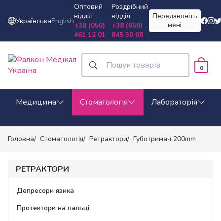
Оптовий
Роздрібний
відділ
відділ
Передзвоніть
Українська
English
мені
+38 (050)
+38 (050)
461 12 01
845 30 08
0
Медицина
Стоматологія
Лабораторія
Головна
Стоматологія
Ретрактори
Губотримач 200mm
РЕТРАКТОРИ
Депресори язика
Протектори на пальці