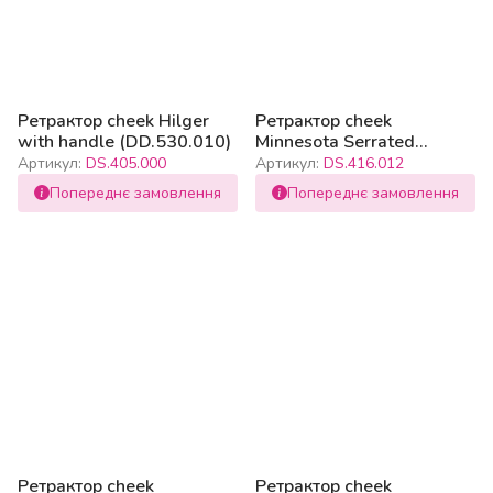
Ретрактор cheek Hilger
Ретрактор cheek
with handle (DD.530.010)
Minnesota Serrated
135mm
Артикул:
DS.405.000
Артикул:
DS.416.012
Попереднє замовлення
Попереднє замовлення
Ретрактор cheek
Ретрактор cheek