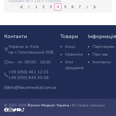
Показано
80
з
128
(
7
сторінок)
1
2
3
4
5
6
7
(поточна)
Контакти
Товари
Інформаці
Україна, м. Київ,
Акції
Партнерам
Адреса:
пр-т Голосіївський 30В.
Новинки
Про нас
пн. - пт.: 09:00 - 18:00
Хіти
Контакти
Графік
продажів
роботи:
Оптовий
+38 (050) 461 12 01
Телефони:
відділ
Роздрібний
+38 (050) 845 30 08
відділ
info@falconmedical.com.ua
E-
mail:
© 2023-2026
Фалкон Медікал Україна
| Всі права захищені.