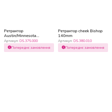
Ретрактор
Ретрактор cheek Bishop
Austin/Minnesota
140mm
combination
Артикул:
DS.375.000
Артикул:
DS.380.010
Попереднє замовлення
Попереднє замовлення