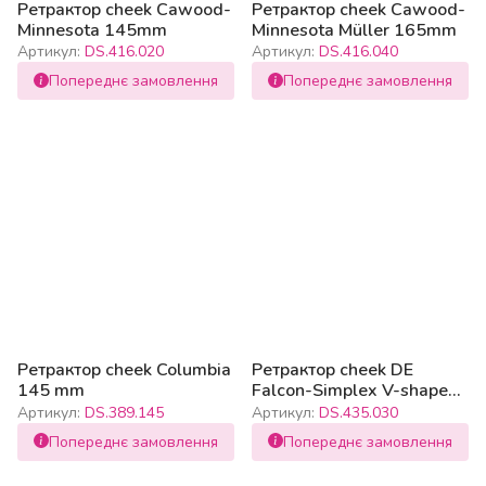
Ретрактор cheek Cawood-
Ретрактор cheek Cawood-
Minnesota 145mm
Minnesota Müller 165mm
Артикул:
DS.416.020
Артикул:
DS.416.040
Попереднє замовлення
Попереднє замовлення
Ретрактор cheek Columbia
Ретрактор cheek DE
145 mm
Falcon-Simplex V-shape
170mm
Артикул:
DS.389.145
Артикул:
DS.435.030
Попереднє замовлення
Попереднє замовлення