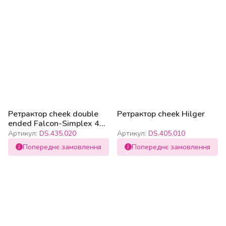
Ретрактор cheek double
Ретрактор cheek Hilger
ended Falcon-Simplex 45
x 55 x 110mm
Артикул:
DS.435.020
Артикул:
DS.405.010
Попереднє замовлення
Попереднє замовлення