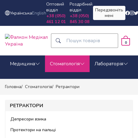
Оптовий
Роздрібний
відділ
відділ
Передзвоніть
Українська
English
мені
+38 (050)
+38 (050)
461 12 01
845 30 08
0
Медицина
Стоматологія
Лабораторія
Головна
Стоматологія
Ретрактори
РЕТРАКТОРИ
Депресори язика
Протектори на пальці