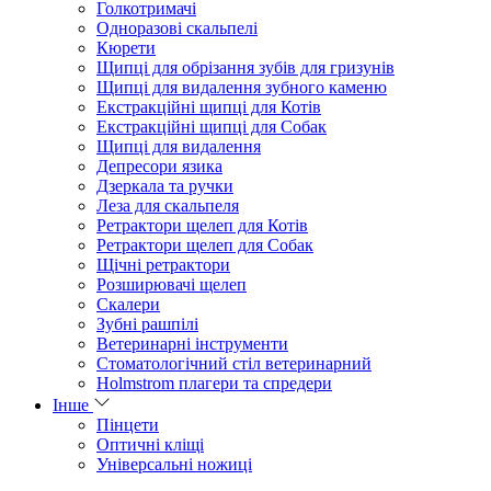
Голкотримачі
Одноразові скальпелі
Кюрети
Щипці для обрізання зубів для гризунів
Щипці для видалення зубного каменю
Екстракційні щипці для Котів
Екстракційні щипці для Собак
Щипці для видалення
Депресори язика
Дзеркала та ручки
Леза для скальпеля
Ретрактори щелеп для Котів
Ретрактори щелеп для Собак
Щічні ретрактори
Розширювачі щелеп
Скалери
Зубні рашпілі
Ветеринарні інструменти
Стоматологічний стіл ветеринарний
Holmstrom плагери та спредери
Інше
Пінцети
Оптичні кліщі
Універсальні ножиці