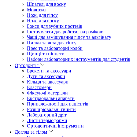
Шпателі для воску
Молотки
Ножі для гіпсу
Ножі для воску
Бокси для зубних протезів
Інструменти для роботи з керамікою
Чаші для замішування гіпсу та альгінату
Пилки та леза для гіпсу
Прес та лабораторні колби
Щипці та пінцети
Набори лабораторних інструментів для студентів
Ортодонтія
Брекети та аксесуари
Дуги та аксесуари
Кільця та аксесуари
Еластомери
Фіксуючі матеріали
Екстраоральні апарати
Приналежності для пацієнтів
Розширювальні гвинти
Лабораторний дріт
Листи термоформи
Ортодонтичні інструменти
Догляд за тілом