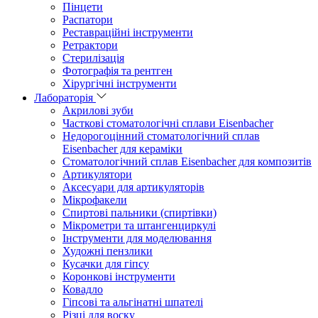
Пінцети
Распатори
Реставраційні інструменти
Ретрактори
Стерилізація
Фотографія та рентген
Хірургічні інструменти
Лабораторія
Акрилові зуби
Часткові стоматологічні сплави Eisenbacher
Недорогоцінний стоматологічний сплав
Eisenbacher для кераміки
Стоматологічний сплав Eisenbacher для композитів
Артикулятори
Аксесуари для артикуляторів
Мікрофакели
Спиртові пальники (спиртівки)
Мікрометри та штангенциркулі
Інструменти для моделювання
Художні пензлики
Кусачки для гіпсу
Коронкові інструменти
Ковадло
Гіпсові та альгінатні шпателі
Різці для воску