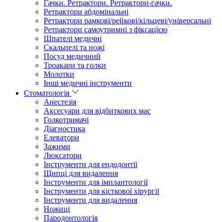
Гачки. Ретрактори. Ретрактори-гачки.
Ретрактори абдомінальні
Ретрактори рамкові/рейкові/кільцеві/універсальні
Ретрактори самоутримні з фіксацією
Шпателі медичні
Скальпелі та ножі
Посуд медичний
Троакари та голки
Молотки
Інші медичні інструменти
Стоматологія
Анестезія
Аксесуари для відбиткових мас
Голкотримачі
Діагностика
Елеватори
Зажими
Люксатори
Інструменти для ендодонтії
Щипці для видалення
Інструменти для імплантології
Інструменти для кісткової хірургії
Інструменти для видалення
Ножиці
Пародонтологія