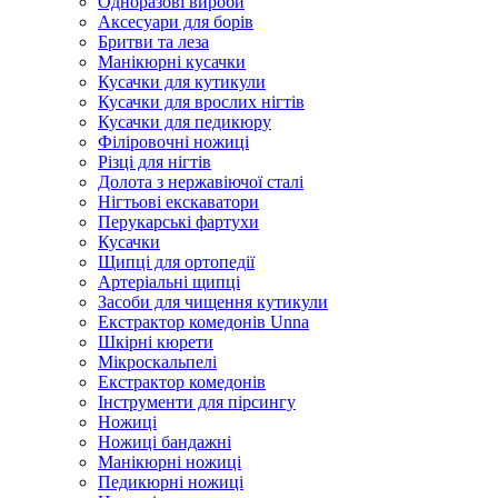
Одноразові вироби
Аксесуари для борів
Бритви та леза
Манікюрні кусачки
Кусачки для кутикули
Кусачки для врослих нігтів
Кусачки для педикюру
Філіровочні ножиці
Різці для нігтів
Долота з нержавіючої сталі
Нігтьові екскаватори
Перукарські фартухи
Кусачки
Щипці для ортопедії
Артеріальні щипці
Засоби для чищення кутикули
Екстрактор комедонів Unna
Шкірні кюрети
Мікроскальпелі
Екстрактор комедонів
Інструменти для пірсингу
Ножиці
Ножиці бандажні
Манікюрні ножиці
Педикюрні ножиці