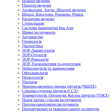
Ножиці медичні
Пінцети медичні
Аплікатори. Зонди. Шпателі медичні
Щипці. Конхтоми. Ронжери. Різаки.
Распатори медичні
Стерилізація
Системи баріатричні Iron Arm
Шовні інструменти
Акушерство
Гінекологія
Діагностика
ЛОР-Ларингологія
ЛОР-Отологія
ЛОР-Ринологія
ЛОР-Тонзилектомія та аденотомія
Нейрохірургія та ламінектомія
Офтальмологія
Проктологія
Урологія
Черепно-щелепно-лицева хірургія (ЧЩЛХ)
Серцево-судинна хірургія (ССХ)
Травматологія. Ортопедія. Костна хірургія (ТОКХ)
Перев`язочні і гіпсові інструменти
Патологоанатомічні інструменти
Препарувальні та тканинні щипці та пінцети