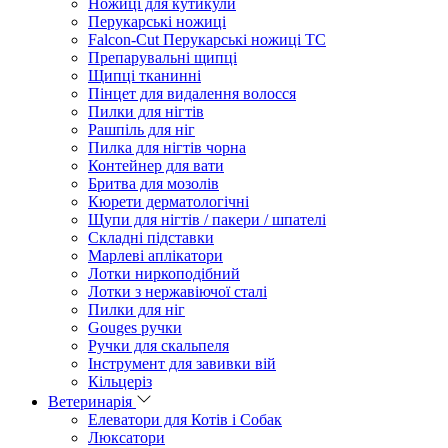
Ножиці для кутикули
Перукарські ножиці
Falcon-Cut Перукарські ножиці TC
Препарувальні щипці
Щипці тканинні
Пінцет для видалення волосся
Пилки для нігтів
Рашпіль для ніг
Пилка для нігтів чорна
Контейнер для вати
Бритва для мозолів
Кюрети дерматологічні
Щупи для нігтів / пакери / шпателі
Складні підставки
Марлеві аплікатори
Лотки ниркоподібний
Лотки з нержавіючої сталі
Пилки для ніг
Gouges ручки
Ручки для скальпеля
Інструмент для завивки вій
Кільцеріз
Ветеринарія
Елеватори для Котів і Собак
Люксатори